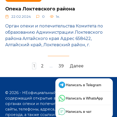
Опека Локтевского района
22.02.2024
0
1к.
Орган опеки и попечительства Комитета по
образованию Администрации Локтевского
района Алтайского края Адрес 658422,
Алтайский край, Локтевский район, г.
Пагинация
1
2
…
39
Далее
записей
© 2026 - НЕофициальный информационный сайт,
содержащий открытые выверенные данные об
органах опеки и попечительства: официальные
сайты, телефоны, адреса, графики работы, схемы
проезда, а также ссылки на юридические фирмы. В