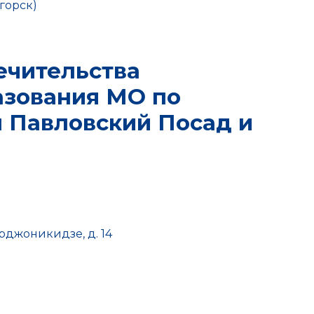
горск)
ечительства
азования МО по
 Павловский Посад и
Орджоникидзе, д. 14