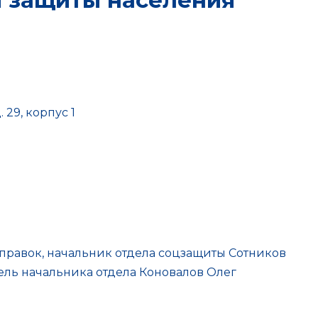
й защиты населения
. 29, корпус 1
 справок, начальник отдела соцзащиты Сотников
ель начальника отдела Коновалов Олег