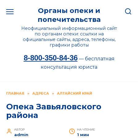
Перейти
Органы опеки и
к
содержанию
попечительства
Неофициальный информационный сайт
по органам опеки: ссылки на
официальные сайты, адреса, телефоны,
графики работы
8-800-350-84-36
— бесплатная
консультация юриста
ГЛАВНАЯ
»
АДРЕСА
»
АЛТАЙСКИЙ КРАЙ
Опека Завьяловского
района
АВТОР
НА ЧТЕНИЕ
admin
1 мин