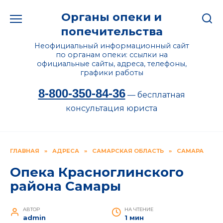
Перейти
Органы опеки и
к
содержанию
попечительства
Неофициальный информационный сайт
по органам опеки: ссылки на
официальные сайты, адреса, телефоны,
графики работы
8-800-350-84-36
— бесплатная
консультация юриста
ГЛАВНАЯ
»
АДРЕСА
»
САМАРСКАЯ ОБЛАСТЬ
»
САМАРА
Опека Красноглинского
района Самары
АВТОР
НА ЧТЕНИЕ
admin
1 мин