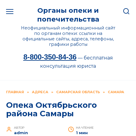
Перейти
Органы опеки и
к
содержанию
попечительства
Неофициальный информационный сайт
по органам опеки: ссылки на
официальные сайты, адреса, телефоны,
графики работы
8-800-350-84-36
— бесплатная
консультация юриста
ГЛАВНАЯ
»
АДРЕСА
»
САМАРСКАЯ ОБЛАСТЬ
»
САМАРА
Опека Октябрьского
района Самары
АВТОР
НА ЧТЕНИЕ
admin
1 мин