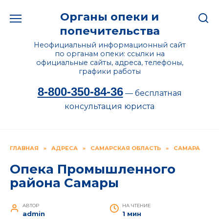
Перейти
Органы опеки и
к
содержанию
попечительства
Неофициальный информационный сайт
по органам опеки: ссылки на
официальные сайты, адреса, телефоны,
графики работы
8-800-350-84-36
— бесплатная
консультация юриста
ГЛАВНАЯ
»
АДРЕСА
»
САМАРСКАЯ ОБЛАСТЬ
»
САМАРА
Опека Промышленного
района Самары
АВТОР
НА ЧТЕНИЕ
admin
1 мин